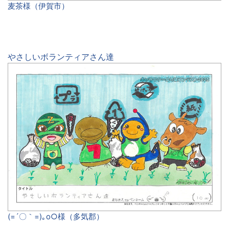
麦茶様（伊賀市）
やさしいボランティアさん達
(=´〇｀=)｡o○様（多気郡）