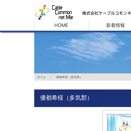
HOME
新着情報
ホーム
優都希様（多気郡）
優都希様（多気郡）