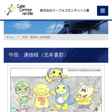
ホーム
中田 康徳様（北牟婁郡）
中田 康徳様（北牟婁郡）