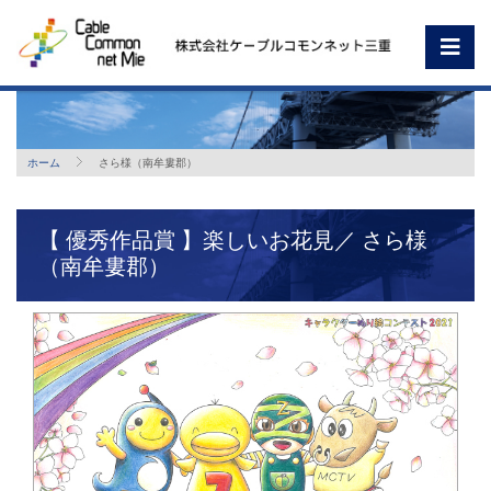
ホーム
さら様（南牟婁郡）
【 優秀作品賞 】楽しいお花見／ さら様
（南牟婁郡）