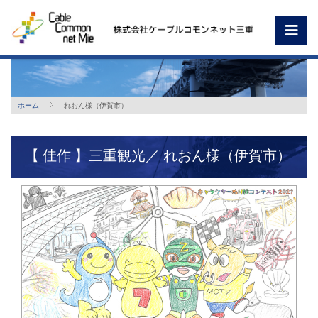
ホーム
れおん様（伊賀市）
【 佳作 】三重観光／ れおん様（伊賀市）