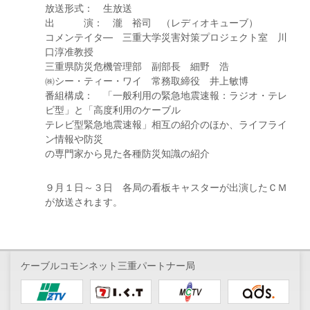
放送形式： 生放送
出 演： 瀧 裕司 （レディオキューブ）
コメンテイタ― 三重大学災害対策プロジェクト室 川
口淳准教授
三重県防災危機管理部 副部長 細野 浩
㈱シー・ティー・ワイ 常務取締役 井上敏博
番組構成： 「一般利用の緊急地震速報：ラジオ・テレ
ビ型」と「高度利用のケーブル
テレビ型緊急地震速報」相互の紹介のほか、ライフライ
ン情報や防災
の専門家から見た各種防災知識の紹介
９月１日～３日 各局の看板キャスターが出演したＣＭ
が放送されます。
ケーブルコモンネット三重パートナー局