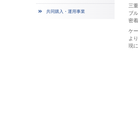
三
共同購入・運用事業
ブル
密
ケ
よ
現